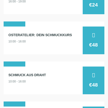
16:00 - 19:00
2025
€24
25
OSTERATELIER: DEIN SCHMUCKKURS
apr.
10:00 - 16:00
2025
€48
17
SCHMUCK AUS DRAHT
mai
10:00 - 16:00
2025
€48