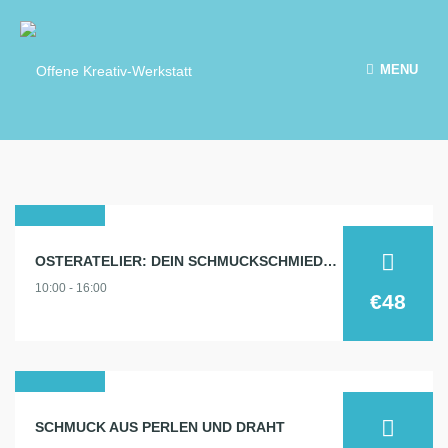
MENU
10
OSTERATELIER: DEIN SCHMUCKSCHMIEDEKURS
apr.
10:00 - 16:00
2026
€48
20
SCHMUCK AUS PERLEN UND DRAHT
nov.