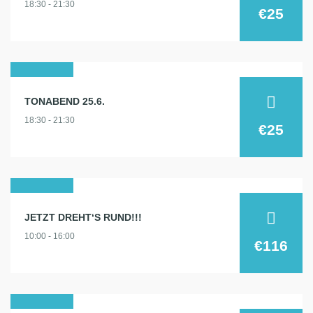
18:30 - 21:30
2025
€25
25
TONABEND 25.6.
juni
18:30 - 21:30
2025
€25
28
JETZT DREHT‘S RUND!!!
juni
10:00 - 16:00
2025
€116