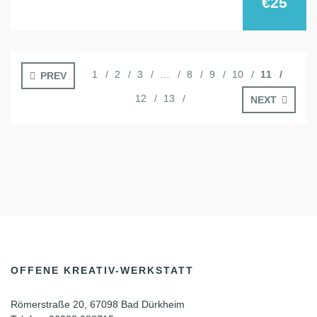
€25
1
2
3
…
8
9
10
11
PREV
12
13
NEXT
OFFENE KREATIV-WERKSTATT
Römerstraße 20, 67098 Bad Dürkheim