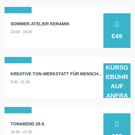
14
SOMMER-ATELIER KERAMIK
aug.
10:00 - 16:00
2025
€49
28
KURSG
KREATIVE TON-WERKSTATT FÜR MENSCHEN MIT GEISTIGER BEHINDERUNG
EBÜHR
aug.
9:30 - 11:30
2024
AUF
ANFRA
GE
28
TONABEND 28.8.
aug.
18:30 - 21:30
2024