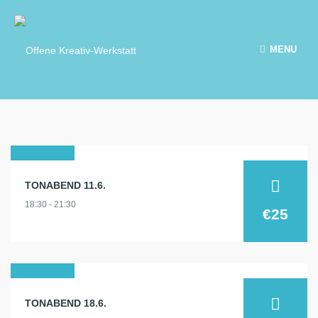
MENU
11
TONABEND 11.6.
juni
18:30 - 21:30
2025
€25
18
TONABEND 18.6.
juni