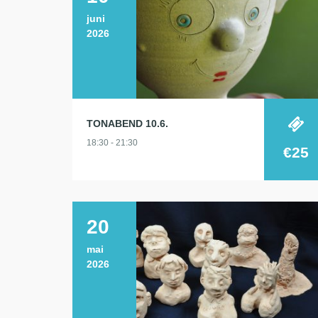
juni
2026
TONABEND 10.6.
18:30 - 21:30
€25
20
mai
2026