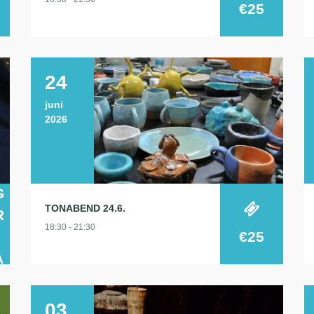
€25
24
juni
2026
G
TONABEND 24.6.
R
18:30 - 21:30
€25
A
03