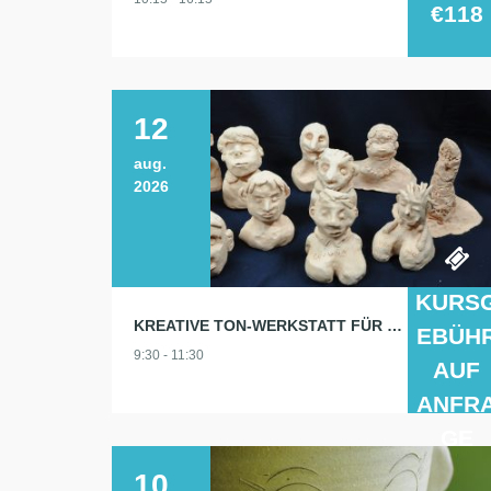
€118
12
aug.
2026
KURS
KREATIVE TON-WERKSTATT FÜR MENSCHEN MIT GEISTIGER BEHINDERUNG
EBÜH
9:30 - 11:30
AUF
ANFR
GE
10