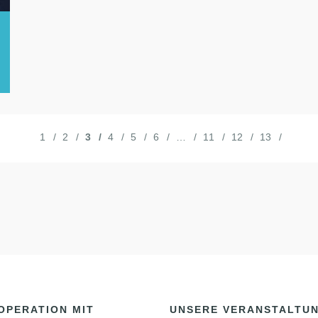
1
2
3
4
5
6
…
11
12
13
OPERATION MIT
UNSERE VERANSTALTU