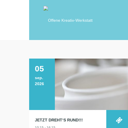
05
sep.
2026
JETZT DREHT‘S RUND!!!
10:15 - 16:15