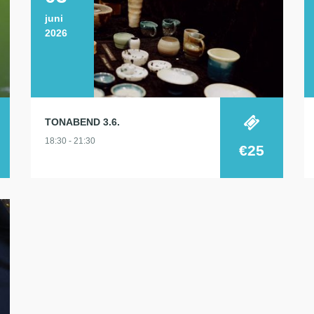
juni
2026
TONABEND 3.6.
18:30 - 21:30
€25