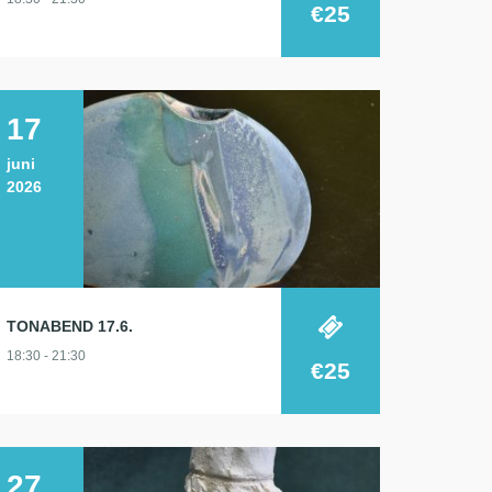
€25
17
juni
2026
TONABEND 17.6.
18:30 - 21:30
€25
27