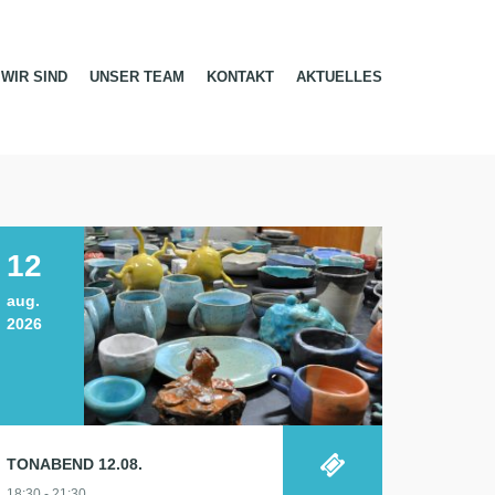
WIR SIND
UNSER TEAM
KONTAKT
AKTUELLES
12
aug.
2026
TONABEND 12.08.
18:30 - 21:30