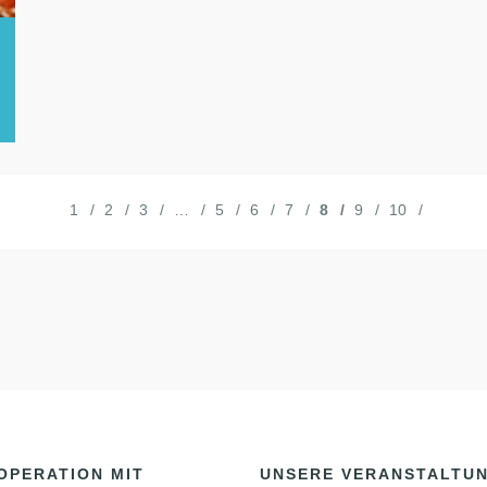
1
2
3
…
5
6
7
8
9
10
OPERATION MIT
UNSERE VERANSTALTU