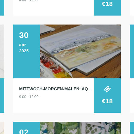
€18
30
apr.
2025
MITTWOCH-MORGEN-MALEN: AQUARELL 30.4.
9:00 - 12:00
€18
02