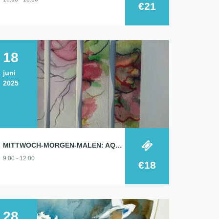
€21
18
juni
2025
MITTWOCH-MORGEN-MALEN: AQUARELL 18.6.
9:00 - 12:00
€18
28