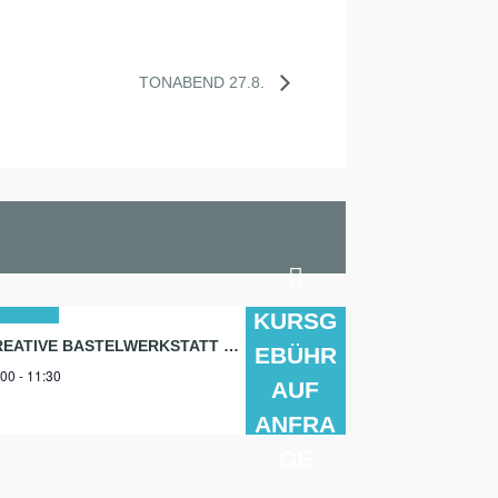
TONABEND 27.8.
KURSG
1
KREATIVE BASTELWERKSTATT FÜR MENSCHEN MIT GEISTIGER BEHINDERUNG
EBÜHR
00 - 11:30
g.
AUF
26
ANFRA
GE