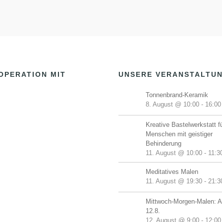
OPERATION MIT
UNSERE VERANSTALTU
Tonnenbrand-Keramik
8. August @ 10:00
-
16:00
Kreative Bastelwerkstatt f
Menschen mit geistiger
Behinderung
11. August @ 10:00
-
11:3
Meditatives Malen
11. August @ 19:30
-
21:3
Mittwoch-Morgen-Malen: A
12.8.
12. August @ 9:00
-
12:00