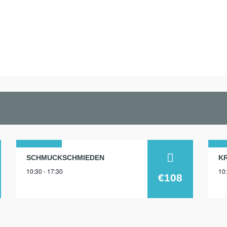
01
1
SCHMUCKSCHMIEDEN
10:30 - 17:30
10:
aug.
au
€108
2026
20