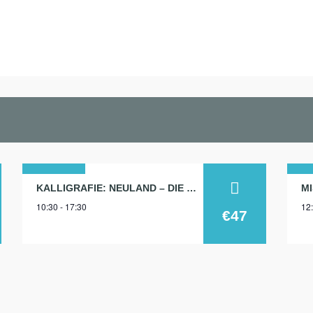
05
1
KALLIGRAFIE: NEULAND – DIE MODERNE
10:30 - 17:30
12:
okt.
ju
€47
2024
20