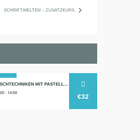
SCHRIFTWELTEN – ZUSATZKURS
4
MISCHTECHNIKEN MIT PASTELLKREIDE
00 - 14:00
ni
€32
26