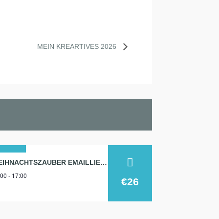
MEIN KREARTIVES 2026
9
WEIHNACHTSZAUBER EMAILLIEREN
00 - 17:00
z.
€26
25