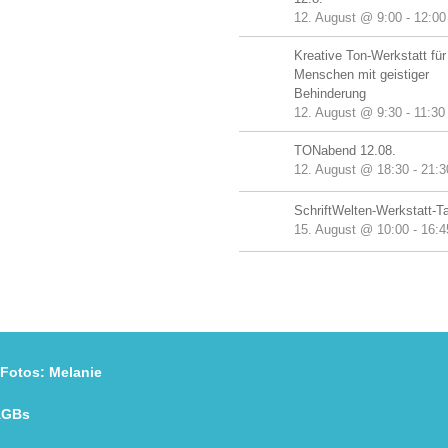
12. August @ 9:00
-
12:00
Kreative Ton-Werkstatt für
Menschen mit geistiger
Behinderung
12. August @ 9:30
-
11:30
TONabend 12.08.
12. August @ 18:30
-
21:3
SchriftWelten-Werkstatt-T
15. August @ 10:00
-
16:4
os:
Melanie
AGBs