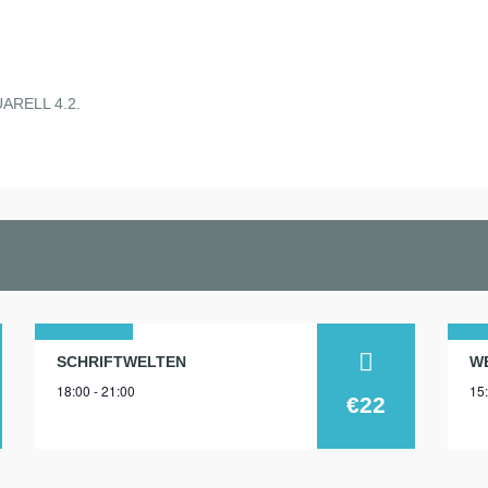
RELL 4.2.
07
0
SCHRIFTWELTEN
18:00 - 21:00
15:
dez.
de
€22
2026
20