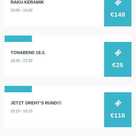
RAKU-KERAMIK
märz
10:00 - 16:00
2026
€149
18
TONABEND 18.3.
märz
18:30 - 21:30
2026
€25
14
JETZT DREHT‘S RUND!!!
märz
10:15 - 16:15
2026
€118