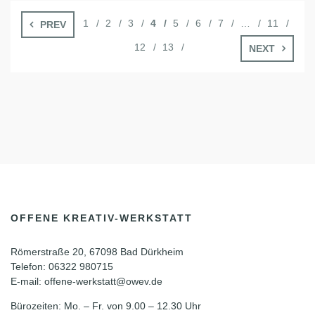
1
2
3
4
5
6
7
…
11
PREV
12
13
NEXT
OFFENE KREATIV-WERKSTATT
Römerstraße 20, 67098 Bad Dürkheim
Telefon: 06322 980715
E-mail: offene-werkstatt@owev.de
Bürozeiten: Mo. – Fr. von 9.00 – 12.30 Uhr