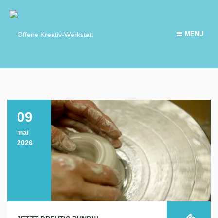
MENU
09
mai
2026