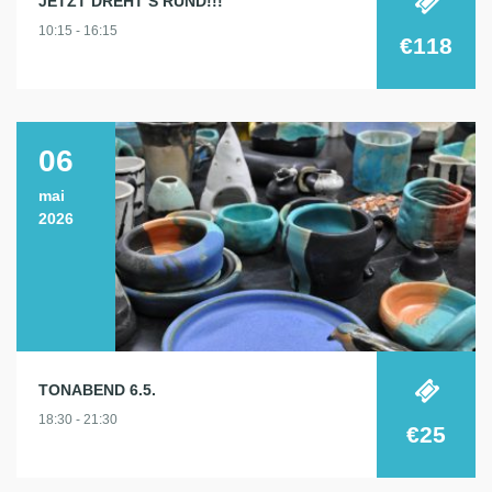
JETZT DREHT‘S RUND!!!
10:15 - 16:15
€118
06
mai
2026
TONABEND 6.5.
18:30 - 21:30
€25