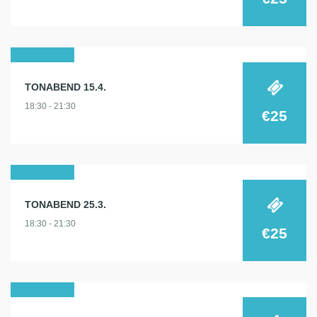
15
TONABEND 15.4.
apr.
18:30 - 21:30
2026
€25
25
TONABEND 25.3.
märz
18:30 - 21:30
2026
€25
21